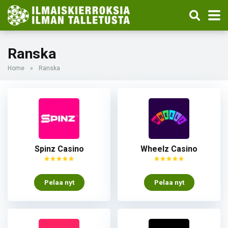
Ranska
Home
»
Ranska
Spinz Casino
Wheelz Casino
Pelaa nyt
Pelaa nyt