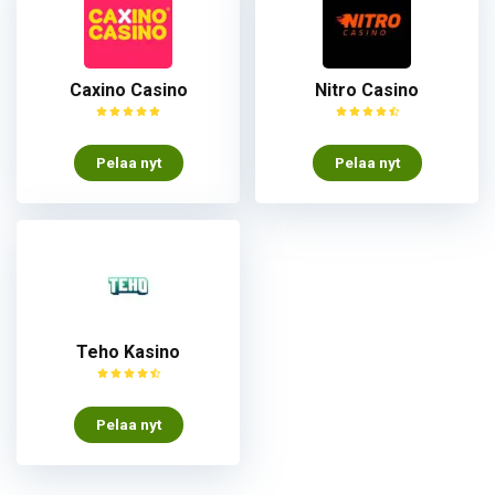
Caxino Casino
Nitro Casino
Pelaa nyt
Pelaa nyt
Teho Kasino
Pelaa nyt