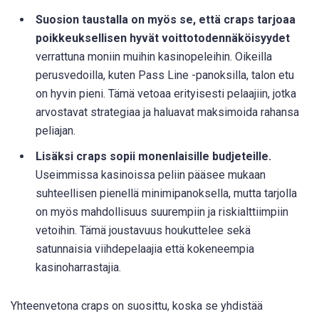
Suosion taustalla on myös se, että craps tarjoaa
poikkeuksellisen hyvät voittotodennäköisyydet
verrattuna moniin muihin kasinopeleihin. Oikeilla
perusvedoilla, kuten Pass Line -panoksilla, talon etu
on hyvin pieni. Tämä vetoaa erityisesti pelaajiin, jotka
arvostavat strategiaa ja haluavat maksimoida rahansa
peliajan.
Lisäksi craps sopii monenlaisille budjeteille.
Useimmissa kasinoissa peliin pääsee mukaan
suhteellisen pienellä minimipanoksella, mutta tarjolla
on myös mahdollisuus suurempiin ja riskialttiimpiin
vetoihin. Tämä joustavuus houkuttelee sekä
satunnaisia viihdepelaajia että kokeneempia
kasinoharrastajia.
Yhteenvetona craps on suosittu, koska se yhdistää