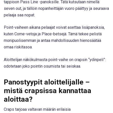
tappioon Pass Line -panoksille. Tätä kutsutaan nimellä
seven out, ja tällöin nopanheittäjän vuoro päättyy ja seuraava
pelaaja saa nopat.
Point-vaiheen aikana pelaajat voivat asettaa lisäpanoksia,
kuten Come-vetoja ja Place-betsejä. Tämä tekee pelistä
monipuolisemman ja antaa mahdollisuuden hienosäätää
omaa riskitasoa.
Aloittelijan näkökulmasta point-vaihe on crapsin “ydinpeli”:
odotetaan joko pointin osumista tai seiskaa.
Panostyypit aloittelijalle –
mistä crapsissa kannattaa
aloittaa?
Craps tarjoaa valtavan määrän erilaisia