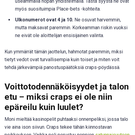
useammalla nopan yhdistelmällä. Tästä syystä ne ovat
myös suosituimpia Place-bets -kohteita.
Ulkonumerot ovat 4 ja 10.
Ne osuvat harvemmin,
mutta maksavat paremmin. Korkeamman riskin vuoksi
ne eivät ole aloittelijan ensisijainen valinta.
Kun ymmärrät tämän jaottelun, hahmotat paremmin, miksi
tietyt vedot ovat turvallisempia kuin toiset ja miten voit
tehdä järkevämpiä panostuspäätöksiä craps-pöydässä.
Voittotodennäköisyydet ja talon
etu – miksi craps ei ole niin
epäreilu kuin luulet?
Moni mieltää kasinopelit puhtaaksi onnenpeliksi, jossa talo
vie aina ison siivun. Craps tekee tähän kiinnostavan
poikkeuksen. Vaikka peli perustuu noppien
satunnaisuuteen
,