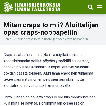
Miten craps toimii? Aloittelijan
opas craps-noppapeliin
Home
»
Miten craps toimii? Aloittelijan opas craps-noppapeliin
Craps saattaa ensisilmäyksellä näyttää kasinon
kaoottisimmalta peliltä: pöydän ympärillä huudetaan,
panoksia vilisee kaikkialla ja nopat lentävät vauhdilla
pöydän päästä toiseen. Juuri tämä energinen tunnelma
tekee crapsista monien pelaajien suosikin, mutta
aloittelijalle se voi tuntua hämmentävältä.
Hyvä uutinen on se, että craps ei ole niin monimutkainen
kuin miltä se näyttää. Pohjimmiltaan kyseessä on