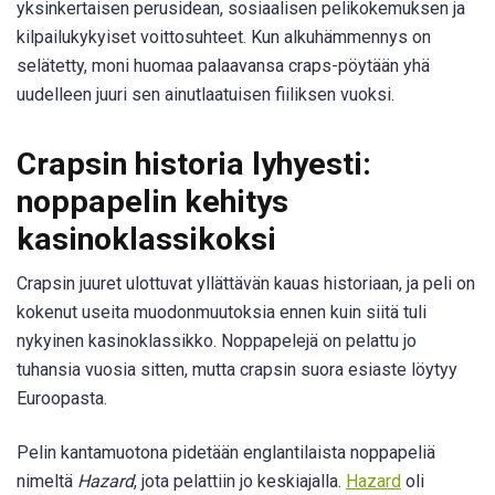
yksinkertaisen perusidean, sosiaalisen pelikokemuksen ja
kilpailukykyiset voittosuhteet. Kun alkuhämmennys on
selätetty, moni huomaa palaavansa craps-pöytään yhä
uudelleen juuri sen ainutlaatuisen fiiliksen vuoksi.
Crapsin historia lyhyesti:
noppapelin kehitys
kasinoklassikoksi
Crapsin juuret ulottuvat yllättävän kauas historiaan, ja peli on
kokenut useita muodonmuutoksia ennen kuin siitä tuli
nykyinen kasinoklassikko. Noppapelejä on pelattu jo
tuhansia vuosia sitten, mutta crapsin suora esiaste löytyy
Euroopasta.
Pelin kantamuotona pidetään englantilaista noppapeliä
nimeltä
Hazard
, jota pelattiin jo keskiajalla.
Hazard
oli