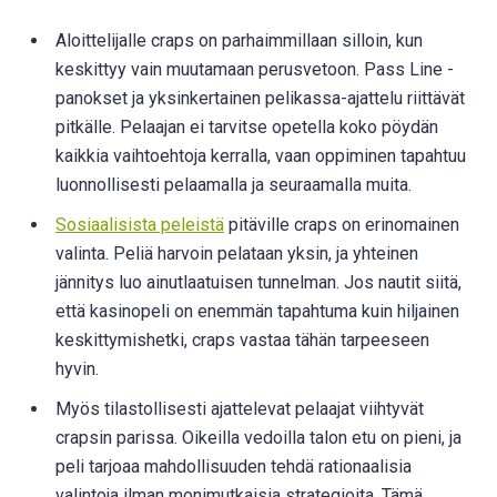
Aloittelijalle craps on parhaimmillaan silloin, kun
keskittyy vain muutamaan perusvetoon. Pass Line -
panokset ja yksinkertainen pelikassa-ajattelu riittävät
pitkälle. Pelaajan ei tarvitse opetella koko pöydän
kaikkia vaihtoehtoja kerralla, vaan oppiminen tapahtuu
luonnollisesti pelaamalla ja seuraamalla muita.
Sosiaalisista peleistä
pitäville craps on erinomainen
valinta. Peliä harvoin pelataan yksin, ja yhteinen
jännitys luo ainutlaatuisen tunnelman. Jos nautit siitä,
että kasinopeli on enemmän tapahtuma kuin hiljainen
keskittymishetki, craps vastaa tähän tarpeeseen
hyvin.
Myös tilastollisesti ajattelevat pelaajat viihtyvät
crapsin parissa. Oikeilla vedoilla talon etu on pieni, ja
peli tarjoaa mahdollisuuden tehdä rationaalisia
valintoja ilman monimutkaisia strategioita. Tämä