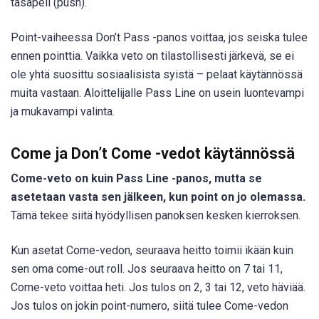
tasapeli (push).
Point-vaiheessa Don’t Pass -panos voittaa, jos seiska tulee
ennen pointtia. Vaikka veto on tilastollisesti järkevä, se ei
ole yhtä suosittu sosiaalisista syistä – pelaat käytännössä
muita vastaan. Aloittelijalle Pass Line on usein luontevampi
ja mukavampi valinta.
Come ja Don’t Come -vedot käytännössä
Come-veto on kuin Pass Line -panos, mutta se
asetetaan vasta sen jälkeen, kun point on jo olemassa.
Tämä tekee siitä hyödyllisen panoksen kesken kierroksen.
Kun asetat Come-vedon, seuraava heitto toimii ikään kuin
sen oma come-out roll. Jos seuraava heitto on 7 tai 11,
Come-veto voittaa heti. Jos tulos on 2, 3 tai 12, veto häviää.
Jos tulos on jokin point-numero, siitä tulee Come-vedon