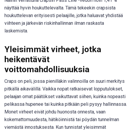
Näihin verrattuna crapsin Pass Line -vedon noin 1,41 %
näyttää hyvin houkuttelevalta. Tämä tekeekin crapsista
houkuttelevan erityisesti pelaajille, jotka haluavat yhdistää
viihteen ja järkevän riskinhallinnan ilman raskasta
laskemista.
Yleisimmät virheet, jotka
heikentävät
voittomahdollisuuksia
Craps on peli, jossa pienilläkin valinnoilla on suuri merkitys
pitkällä aikavälillä. Vaikka nopat ratkaisevat lopputulokset,
pelaajan omat päätökset vaikuttavat siihen, kuinka nopeasti
pelikassa hupenee tai kuinka pitkään peli pysyy hallinnassa.
Monet virheet eivät johdu huonosta onnesta, vaan
kokemattomuudesta, hätiköinnistä tai pöydän tunnelman
viemästä innostuksesta. Kun tunnistat yleisimmät