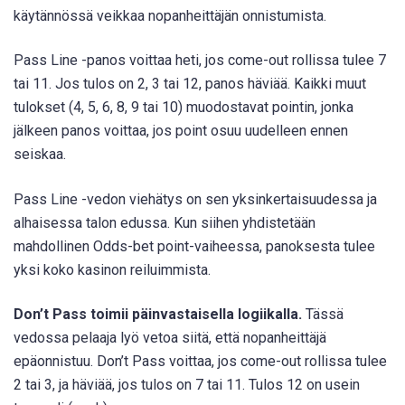
käytännössä veikkaa nopanheittäjän onnistumista.
Pass Line -panos voittaa heti, jos come-out rollissa tulee 7
tai 11. Jos tulos on 2, 3 tai 12, panos häviää. Kaikki muut
tulokset (4, 5, 6, 8, 9 tai 10) muodostavat pointin, jonka
jälkeen panos voittaa, jos point osuu uudelleen ennen
seiskaa.
Pass Line -vedon viehätys on sen yksinkertaisuudessa ja
alhaisessa talon edussa. Kun siihen yhdistetään
mahdollinen Odds-bet point-vaiheessa, panoksesta tulee
yksi koko kasinon reiluimmista.
Don’t Pass toimii päinvastaisella logiikalla.
Tässä
vedossa pelaaja lyö vetoa siitä, että nopanheittäjä
epäonnistuu. Don’t Pass voittaa, jos come-out rollissa tulee
2 tai 3, ja häviää, jos tulos on 7 tai 11. Tulos 12 on usein