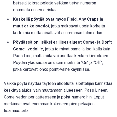
betsejä, joissa pelaaja veikkaa tietyn numeron
osumista ennen seiskaa.
Keskellä pöytää ovat myös Field, Any Craps ja
muut erikoisvedot
, jotka maksavat usein korkeita
kertoimia mutta sisältävät suuremman talon edun.
Pöydässä on lisäksi erilliset alueet Come- ja Don’t
Come -vedoille,
jotka toimivat samalla logiikalla kuin
Pass Line, mutta niitä voi asettaa kesken kierroksen.
Pöydän yläosassa on usein merkintä “On” ja “Off”,
jotka kertovat, onko point-vaihe käynnissä.
Vaikka pöytä näyttää täyteen ahdetulta, aloittelijan kannattaa
keskittyä aluksi vain muutamaan alueeseen: Pass Lineen,
Come-vedon periaatteeseen ja point-numeroihin. Loput
merkinnät ovat enemmän kokeneempien pelaajien
lisämausteita.