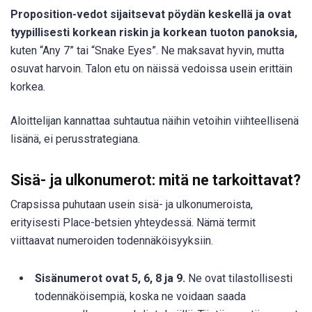
Proposition-vedot sijaitsevat pöydän keskellä ja ovat
tyypillisesti korkean riskin ja korkean tuoton panoksia,
kuten “Any 7” tai “Snake Eyes”. Ne maksavat hyvin, mutta
osuvat harvoin. Talon etu on näissä vedoissa usein erittäin
korkea.
Aloittelijan kannattaa suhtautua näihin vetoihin viihteellisenä
lisänä, ei perusstrategiana.
Sisä- ja ulkonumerot: mitä ne tarkoittavat?
Crapsissa puhutaan usein sisä- ja ulkonumeroista,
erityisesti Place-betsien yhteydessä. Nämä termit
viittaavat numeroiden todennäköisyyksiin.
Sisänumerot ovat 5, 6, 8 ja 9.
Ne ovat tilastollisesti
todennäköisempiä, koska ne voidaan saada