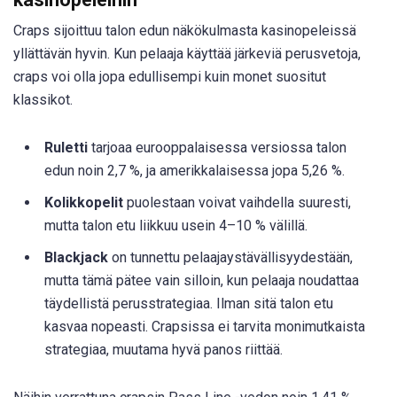
Craps sijoittuu talon edun näkökulmasta kasinopeleissä
yllättävän hyvin. Kun pelaaja käyttää järkeviä perusvetoja,
craps voi olla jopa edullisempi kuin monet suositut
klassikot.
Ruletti
tarjoaa eurooppalaisessa versiossa talon
edun noin 2,7 %, ja amerikkalaisessa jopa 5,26 %.
Kolikkopelit
puolestaan voivat vaihdella suuresti,
mutta talon etu liikkuu usein 4–10 % välillä.
Blackjack
on tunnettu pelaajaystävällisyydestään,
mutta tämä pätee vain silloin, kun pelaaja noudattaa
täydellistä perusstrategiaa. Ilman sitä talon etu
kasvaa nopeasti. Crapsissa ei tarvita monimutkaista
strategiaa, muutama hyvä panos riittää.