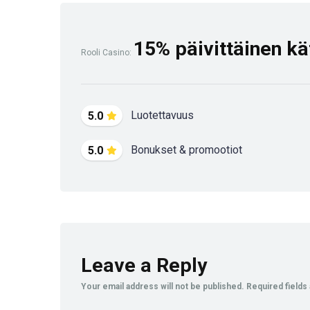
15% päivittäinen kä
Rooli Casino:
Luotettavuus
5.0
Bonukset & promootiot
5.0
Leave a Reply
Your email address will not be published.
Required field