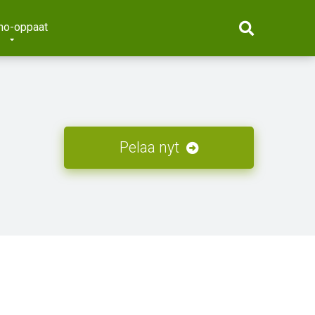
no-oppaat
Pelaa nyt