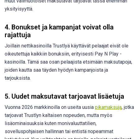
muut välimuotoiset maksutavat tarjoavat tässä enemmän
yksityisyyttä.
4. Bonukset ja kampanjat voivat olla
rajattuja
Joillain nettikasinoilla Trustlyä käyttävät pelaajat eivät ole
oikeutettuja kaikkiin bonuksiin, erityisesti Pay N Play -
kasinoilla. Tämä saa osan pelaajista etsimään maksutapoja,
joiden kautta saa täyden hyödyn kampanjoista ja
tarjouksista.
5. Uudet maksutavat tarjoavat lisäetuja
Vuonna 2026 markkinoilla on useita uusia
pikamaksuja
, jotka
tarjoavat Trustlyn kaltaisen nopeuden, mutta myös
lisäominaisuuksia kuten monivaluuttatilien,
sovelluspohjaisen hallinnan tai entistä nopeammat