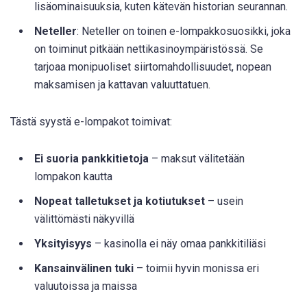
lisäominaisuuksia, kuten kätevän historian seurannan.
Neteller
: Neteller on toinen e-lompakkosuosikki, joka
on toiminut pitkään nettikasinoympäristössä. Se
tarjoaa monipuoliset siirtomahdollisuudet, nopean
maksamisen ja kattavan valuuttatuen.
Tästä syystä e-lompakot toimivat:
Ei suoria pankkitietoja
– maksut välitetään
lompakon kautta
Nopeat talletukset ja kotiutukset
– usein
välittömästi näkyvillä
Yksityisyys
– kasinolla ei näy omaa pankkitiliäsi
Kansainvälinen tuki
– toimii hyvin monissa eri
valuutoissa ja maissa