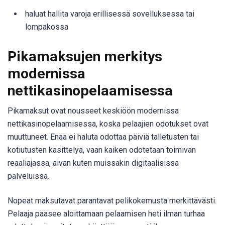
haluat hallita varoja erillisessä sovelluksessa tai
lompakossa
Pikamaksujen merkitys
modernissa
nettikasinopelaamisessa
Pikamaksut ovat nousseet keskiöön modernissa
nettikasinopelaamisessa, koska pelaajien odotukset ovat
muuttuneet. Enää ei haluta odottaa päiviä talletusten tai
kotiutusten käsittelyä, vaan kaiken odotetaan toimivan
reaaliajassa, aivan kuten muissakin digitaalisissa
palveluissa.
Nopeat maksutavat parantavat pelikokemusta merkittävästi.
Pelaaja pääsee aloittamaan pelaamisen heti ilman turhaa