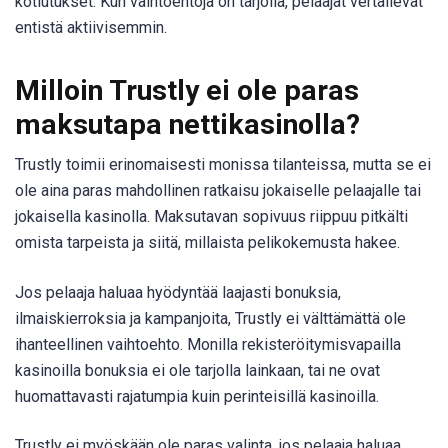
kotiutukset. Kun vaihtoehtoja on tarjolla, pelaajat vertailevat
entistä aktiivisemmin.
Milloin Trustly ei ole paras
maksutapa nettikasinolla?
Trustly toimii erinomaisesti monissa tilanteissa, mutta se ei
ole aina paras mahdollinen ratkaisu jokaiselle pelaajalle tai
jokaisella kasinolla. Maksutavan sopivuus riippuu pitkälti
omista tarpeista ja siitä, millaista pelikokemusta hakee.
Jos pelaaja haluaa hyödyntää laajasti bonuksia,
ilmaiskierroksia ja kampanjoita, Trustly ei välttämättä ole
ihanteellinen vaihtoehto. Monilla rekisteröitymisvapailla
kasinoilla bonuksia ei ole tarjolla lainkaan, tai ne ovat
huomattavasti rajatumpia kuin perinteisillä kasinoilla.
Trustly ei myöskään ole paras valinta, jos pelaaja haluaa