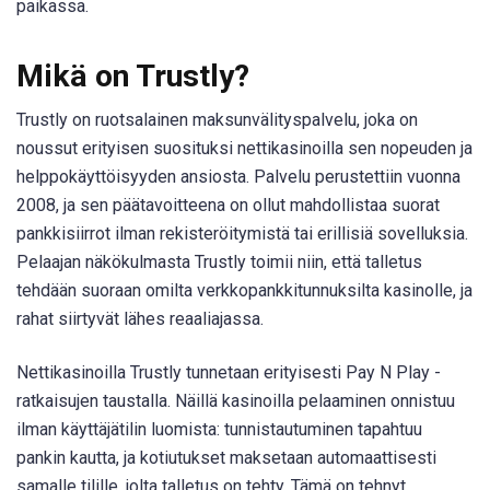
paikassa.
Mikä on Trustly?
Trustly on ruotsalainen maksunvälityspalvelu, joka on
noussut erityisen suosituksi nettikasinoilla sen nopeuden ja
helppokäyttöisyyden ansiosta. Palvelu perustettiin vuonna
2008, ja sen päätavoitteena on ollut mahdollistaa suorat
pankkisiirrot ilman rekisteröitymistä tai erillisiä sovelluksia.
Pelaajan näkökulmasta Trustly toimii niin, että talletus
tehdään suoraan omilta verkkopankkitunnuksilta kasinolle, ja
rahat siirtyvät lähes reaaliajassa.
Nettikasinoilla Trustly tunnetaan erityisesti Pay N Play -
ratkaisujen taustalla. Näillä kasinoilla pelaaminen onnistuu
ilman käyttäjätilin luomista: tunnistautuminen tapahtuu
pankin kautta, ja kotiutukset maksetaan automaattisesti
samalle tilille, jolta talletus on tehty. Tämä on tehnyt