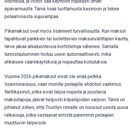
odottelua, ja voitot saa käyttöön nopeasti ilman
epävarmuutta. Tämä lisää luottamusta kasinoon ja tekee
pelaamisesta sujuvampaa.
Pikamaksut ovat myös lisänneet turvallisuutta. Kun maksut
tapahtuvat pankkien tai luotettavien maksunvälittäjien kautta,
tarve jakaa arkaluonteisia korttitietoja vähenee. Samalla
tunnistautuminen hoituu usein automaattisesti, mikä
ehkäisee väärinkäytöksiä ja nopeuttaa kotiutuksia.
Vuonna 2026 pikamaksut eivät ole enää pelkkä
lisäominaisuus, vaan monille pelaajille ehdoton vaatimus.
Nettikasinot, jotka eivät tarjoa nopeita ja joustavia
maksutapoja, jäävät helposti kilpailijoiden varjoon. Tämä on
johtanut siihen, että Trustlyn rinnalle on noussut useita uusia
ratkaisuja, jotka vastaavat entistä paremmin pelaajien
muuttuviin tarpeisiin.