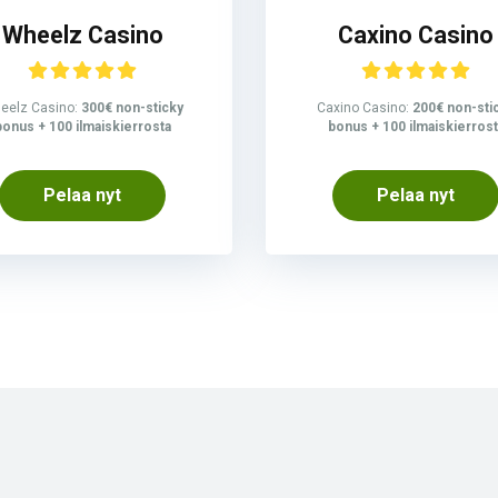
Wheelz Casino
Caxino Casino
eelz Casino:
300€ non-sticky
Caxino Casino:
200€ non-sti
bonus + 100 ilmaiskierrosta
bonus + 100 ilmaiskierrost
Pelaa nyt
Pelaa nyt