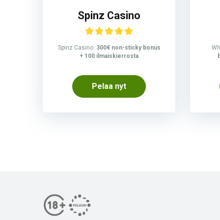
Spinz Casino
Spinz Casino:
300€ non-sticky bonus
Wh
+ 100 ilmaiskierrosta
Pelaa nyt