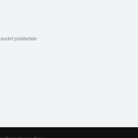
keudet pidätetään.