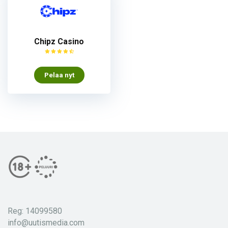
Chipz Casino
Pelaa nyt
Reg: 14099580
info@uutismedia.com