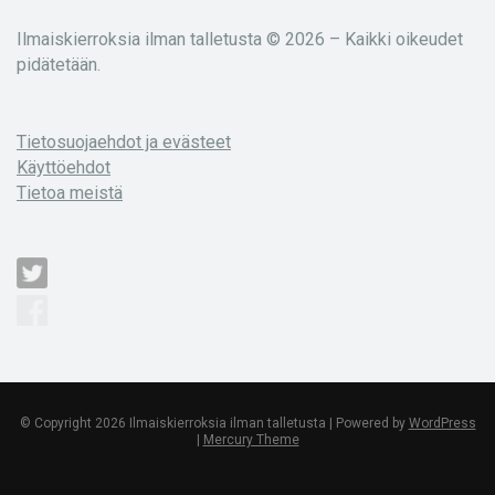
Ilmaiskierroksia ilman talletusta © 2026 – Kaikki oikeudet
pidätetään.
Tietosuojaehdot ja evästeet
Käyttöehdot
Tietoa meistä
© Copyright 2026 Ilmaiskierroksia ilman talletusta | Powered by
WordPress
|
Mercury Theme