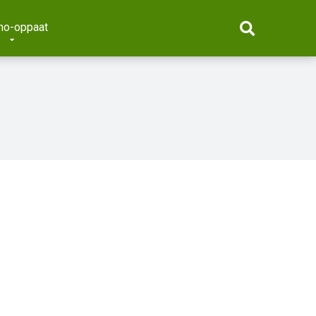
no-oppaat