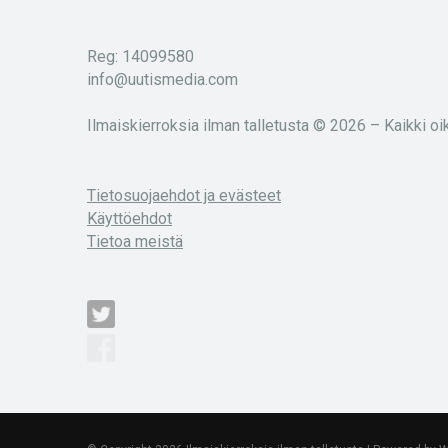
Reg: 14099580
info@uutismedia.com
Ilmaiskierroksia ilman talletusta © 2026 – Kaikki oi
Tietosuojaehdot ja evästeet
Käyttöehdot
Tietoa meistä