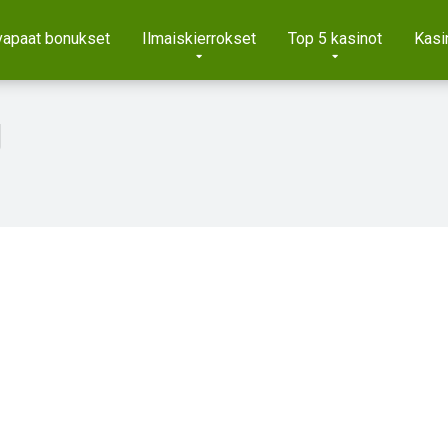
vapaat bonukset
Ilmaiskierrokset
Top 5 kasinot
Kasi
Ü