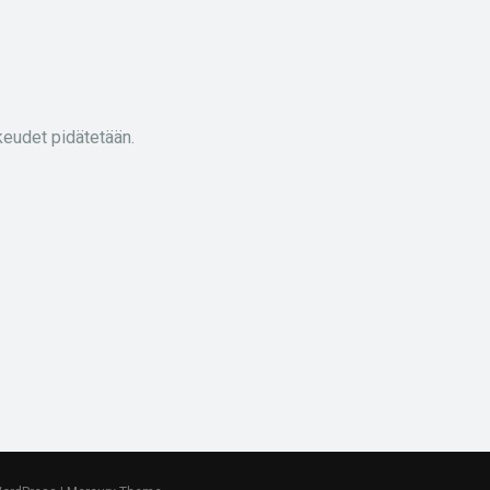
keudet pidätetään.