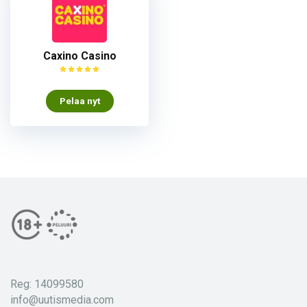
Caxino Casino
Pelaa nyt
Reg: 14099580
info@uutismedia.com