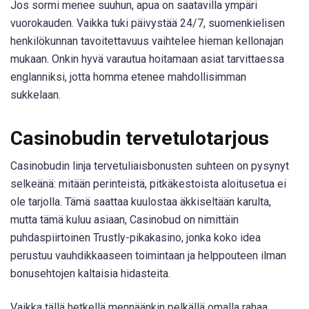
Jos sormi menee suuhun, apua on saatavilla ympäri
vuorokauden. Vaikka tuki päivystää 24/7, suomenkielisen
henkilökunnan tavoitettavuus vaihtelee hieman kellonajan
mukaan. Onkin hyvä varautua hoitamaan asiat tarvittaessa
englanniksi, jotta homma etenee mahdollisimman
sukkelaan.
Casinobudin tervetulotarjous
Casinobudin linja tervetuliaisbonusten suhteen on pysynyt
selkeänä: mitään perinteistä, pitkäkestoista aloitusetua ei
ole tarjolla. Tämä saattaa kuulostaa äkkiseltään karulta,
mutta tämä kuluu asiaan, Casinobud on nimittäin
puhdaspiirtoinen Trustly-pikakasino, jonka koko idea
perustuu vauhdikkaaseen toimintaan ja helppouteen ilman
bonusehtojen kaltaisia hidasteita.
Vaikka tällä hetkellä mennäänkin pelkällä omalla rahaa