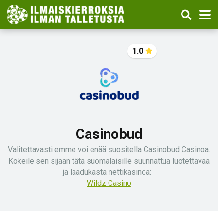
1.0
Casinobud
Valitettavasti emme voi enää suositella Casinobud Casinoa.
Kokeile sen sijaan tätä suomalaisille suunnattua luotettavaa
ja laadukasta nettikasinoa:
Wildz Casino