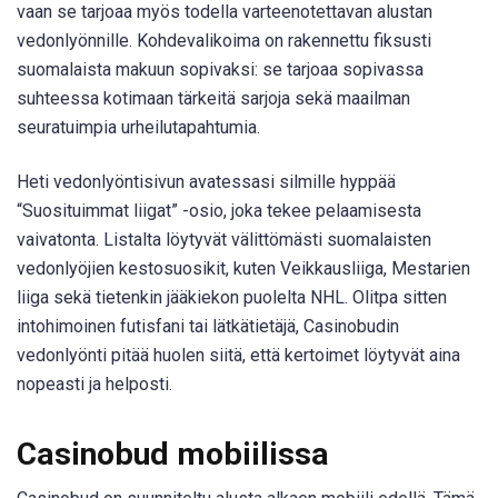
vaan se tarjoaa myös todella varteenotettavan alustan
vedonlyönnille. Kohdevalikoima on rakennettu fiksusti
suomalaista makuun sopivaksi: se tarjoaa sopivassa
suhteessa kotimaan tärkeitä sarjoja sekä maailman
seuratuimpia urheilutapahtumia.
Heti vedonlyöntisivun avatessasi silmille hyppää
“Suosituimmat liigat” -osio, joka tekee pelaamisesta
vaivatonta. Listalta löytyvät välittömästi suomalaisten
vedonlyöjien kestosuosikit, kuten Veikkausliiga, Mestarien
liiga sekä tietenkin jääkiekon puolelta NHL. Olitpa sitten
intohimoinen futisfani tai lätkätietäjä, Casinobudin
vedonlyönti pitää huolen siitä, että kertoimet löytyvät aina
nopeasti ja helposti.
Casinobud mobiilissa