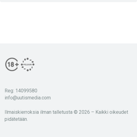
Reg: 14099580
info@uutismedia.com
Ilmaiskierroksia ilman talletusta © 2026 – Kaikki oikeudet
pidätetään.