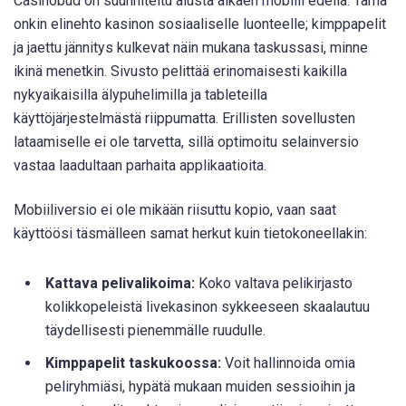
Casinobud on suunniteltu alusta alkaen mobiili edellä. Tämä
onkin elinehto kasinon sosiaaliselle luonteelle; kimppapelit
ja jaettu jännitys kulkevat näin mukana taskussasi, minne
ikinä menetkin. Sivusto pelittää erinomaisesti kaikilla
nykyaikaisilla älypuhelimilla ja tableteilla
käyttöjärjestelmästä riippumatta. Erillisten sovellusten
lataamiselle ei ole tarvetta, sillä optimoitu selainversio
vastaa laadultaan parhaita applikaatioita.
Mobiiliversio ei ole mikään riisuttu kopio, vaan saat
käyttöösi täsmälleen samat herkut kuin tietokoneellakin:
Kattava pelivalikoima:
Koko valtava pelikirjasto
kolikkopeleistä livekasinon sykkeeseen skaalautuu
täydellisesti pienemmälle ruudulle.
Kimppapelit taskukoossa:
Voit hallinnoida omia
peliryhmiäsi, hypätä mukaan muiden sessioihin ja