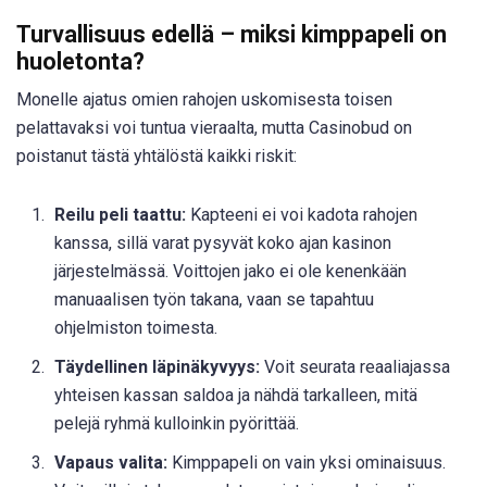
Turvallisuus edellä – miksi kimppapeli on
huoletonta?
Monelle ajatus omien rahojen uskomisesta toisen
pelattavaksi voi tuntua vieraalta, mutta Casinobud on
poistanut tästä yhtälöstä kaikki riskit:
Reilu peli taattu:
Kapteeni ei voi kadota rahojen
kanssa, sillä varat pysyvät koko ajan kasinon
järjestelmässä. Voittojen jako ei ole kenenkään
manuaalisen työn takana, vaan se tapahtuu
ohjelmiston toimesta.
Täydellinen läpinäkyvyys:
Voit seurata reaaliajassa
yhteisen kassan saldoa ja nähdä tarkalleen, mitä
pelejä ryhmä kulloinkin pyörittää.
Vapaus valita:
Kimppapeli on vain yksi ominaisuus.