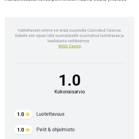
Valitettavasti emme voi enää suositella Casinobud Casinoa.
Kokeile sen sijaan tätä suomalaisille suunnattua luotettavaa ja
laadukasta nettikasinoa:
Wildz Casino
1.0
Kokonaisarvio
Luotettavuus
1.0
Pelit & ohjelmisto
1.0