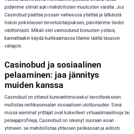
pidämme silmät auki mahdollisten muutosten varalta. Jos
Casinobud päättää jossain vaiheessa yllättää ja lätkäistä
tiskiin jonkinlaisen tervetulotarjouksen, päivitämme tiedot
välittömästi. Mikäli olet vannoutunut bonusten ystävä,
kannattaakin käydä kurkkaamassa tilanne täältä tasaisin
väliajoin.
Casinobud ja sosiaalinen
pelaaminen: jaa jännitys
muiden kanssa
Casinobud on ottanut kunnianhimoiseksi tavoitteekseen
mullistaa nettikasinoalan sosiaalisen ulottuvuuden. Siinä
missä aiemmat yrittäjät ovat kokeilleet virtuaalimaailmoja tai
pelaajaprofiileja, Casinobud on iskenyt suoraan asian
ytimeen: se mahdollistaa yhteisen pelikassan ja aidosti