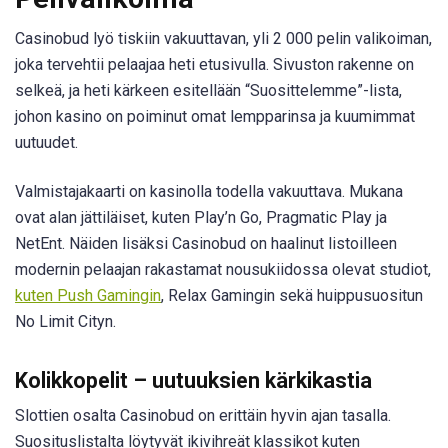
Casinobud lyö tiskiin vakuuttavan, yli 2 000 pelin valikoiman,
joka tervehtii pelaajaa heti etusivulla. Sivuston rakenne on
selkeä, ja heti kärkeen esitellään “Suosittelemme”-lista,
johon kasino on poiminut omat lempparinsa ja kuumimmat
uutuudet.
Valmistajakaarti on kasinolla todella vakuuttava. Mukana
ovat alan jättiläiset, kuten Play’n Go, Pragmatic Play ja
NetEnt. Näiden lisäksi Casinobud on haalinut listoilleen
modernin pelaajan rakastamat nousukiidossa olevat studiot,
kuten Push Gamingin
, Relax Gamingin sekä huippusuositun
No Limit Cityn.
Kolikkopelit – uutuuksien kärkikastia
Slottien osalta Casinobud on erittäin hyvin ajan tasalla.
Suosituslistalta löytyvät ikivihreät klassikot kuten