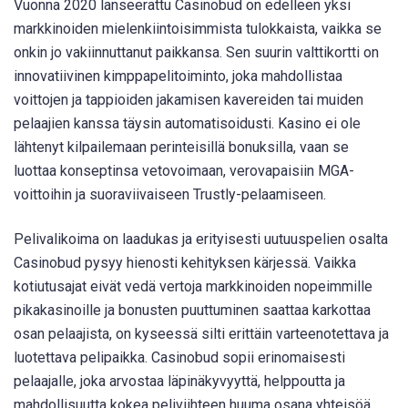
Vuonna 2020 lanseerattu Casinobud on edelleen yksi
markkinoiden mielenkiintoisimmista tulokkaista, vaikka se
onkin jo vakiinnuttanut paikkansa. Sen suurin valttikortti on
innovatiivinen kimppapelitoiminto, joka mahdollistaa
voittojen ja tappioiden jakamisen kavereiden tai muiden
pelaajien kanssa täysin automatisoidusti. Kasino ei ole
lähtenyt kilpailemaan perinteisillä bonuksilla, vaan se
luottaa konseptinsa vetovoimaan, verovapaisiin MGA-
voittoihin ja suoraviivaiseen Trustly-pelaamiseen.
Pelivalikoima on laadukas ja erityisesti uutuuspelien osalta
Casinobud pysyy hienosti kehityksen kärjessä. Vaikka
kotiutusajat eivät vedä vertoja markkinoiden nopeimmille
pikakasinoille ja bonusten puuttuminen saattaa karkottaa
osan pelaajista, on kyseessä silti erittäin varteenotettava ja
luotettava pelipaikka. Casinobud sopii erinomaisesti
pelaajalle, joka arvostaa läpinäkyvyyttä, helppoutta ja
mahdollisuutta kokea peliviihteen huuma osana yhteisöä