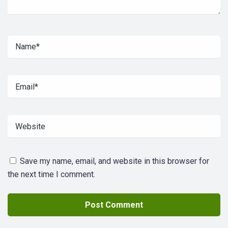
Save my name, email, and website in this browser for
the next time I comment.