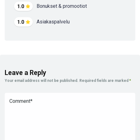
Bonukset & promootiot
1.0
Asiakaspalvelu
1.0
Leave a Reply
Your email address will not be published.
Required fields are marked
*