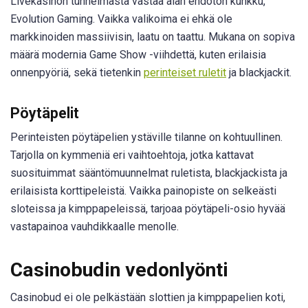
Livekasinon tunnelmasta vastaa alan ehdoton kunkku,
Evolution Gaming. Vaikka valikoima ei ehkä ole
markkinoiden massiivisin, laatu on taattu. Mukana on sopiva
määrä modernia Game Show -viihdettä, kuten erilaisia
onnenpyöriä, sekä tietenkin
perinteiset ruletit
ja blackjackit.
Pöytäpelit
Perinteisten pöytäpelien ystäville tilanne on kohtuullinen.
Tarjolla on kymmeniä eri vaihtoehtoja, jotka kattavat
suosituimmat sääntömuunnelmat ruletista, blackjackista ja
erilaisista korttipeleistä. Vaikka painopiste on selkeästi
sloteissa ja kimppapeleissä, tarjoaa pöytäpeli-osio hyvää
vastapainoa vauhdikkaalle menolle.
Casinobudin vedonlyönti
Casinobud ei ole pelkästään slottien ja kimppapelien koti,