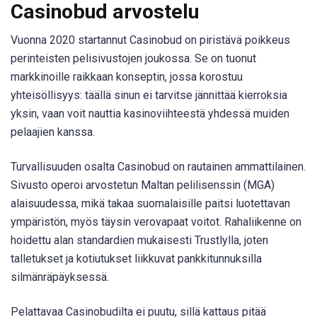
Casinobud arvostelu
Vuonna 2020 startannut Casinobud on piristävä poikkeus
perinteisten pelisivustojen joukossa. Se on tuonut
markkinoille raikkaan konseptin, jossa korostuu
yhteisöllisyys: täällä sinun ei tarvitse jännittää kierroksia
yksin, vaan voit nauttia kasinoviihteestä yhdessä muiden
pelaajien kanssa.
Turvallisuuden osalta Casinobud on rautainen ammattilainen.
Sivusto operoi arvostetun Maltan pelilisenssin (MGA)
alaisuudessa, mikä takaa suomalaisille paitsi luotettavan
ympäristön, myös täysin verovapaat voitot. Rahaliikenne on
hoidettu alan standardien mukaisesti Trustlylla, joten
talletukset ja kotiutukset liikkuvat pankkitunnuksilla
silmänräpäyksessä.
Pelattavaa Casinobudilta ei puutu, sillä kattaus pitää