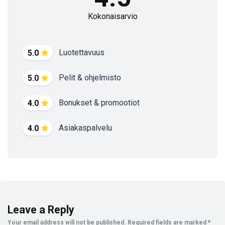
Kokonaisarvio
Luotettavuus
5.0
Pelit & ohjelmisto
5.0
Bonukset & promootiot
4.0
Asiakaspalvelu
4.0
Leave a Reply
Your email address will not be published.
Required fields are marked
*