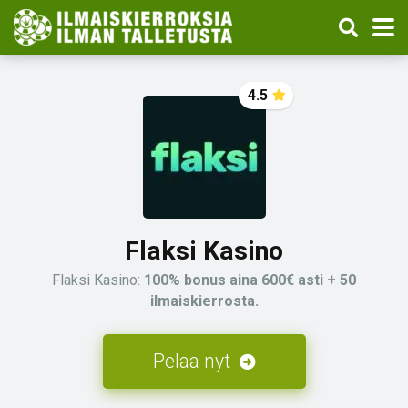
4.5
Flaksi Kasino
Flaksi Kasino:
100% bonus aina 600€ asti + 50
ilmaiskierrosta.
Pelaa nyt