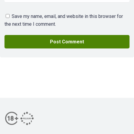
Save my name, email, and website in this browser for
the next time I comment.