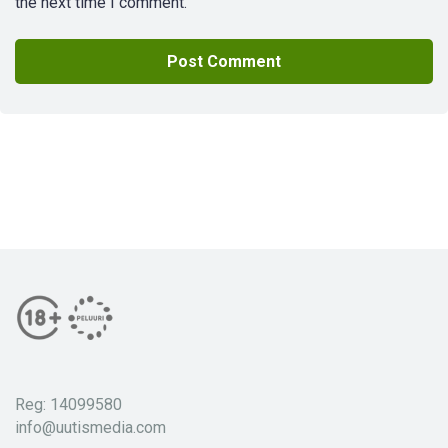
the next time I comment.
Reg: 14099580
info@uutismedia.com