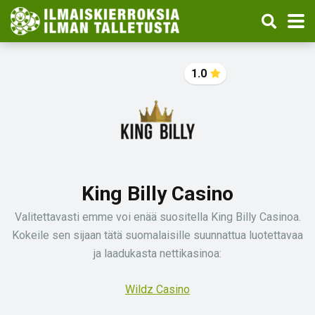
1.0
King Billy Casino
Valitettavasti emme voi enää suositella King Billy Casinoa.
Kokeile sen sijaan tätä suomalaisille suunnattua luotettavaa
ja laadukasta nettikasinoa:
Wildz Casino