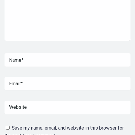
Save my name, email, and website in this browser for