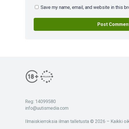
Save my name, email, and website in this br
Reg: 14099580
info@uutismedia.com
Ilmaiskierroksia ilman talletusta © 2026 – Kaikki oi