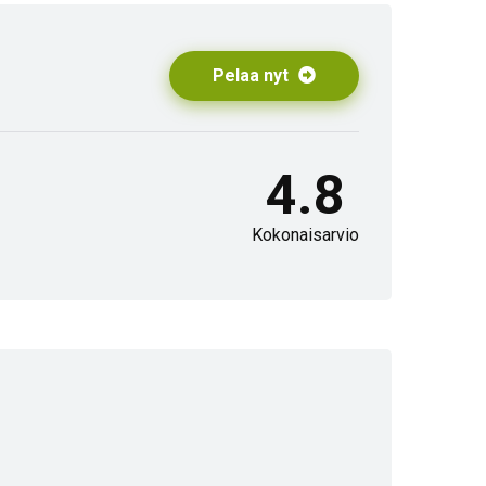
Pelaa nyt
4.8
Kokonaisarvio