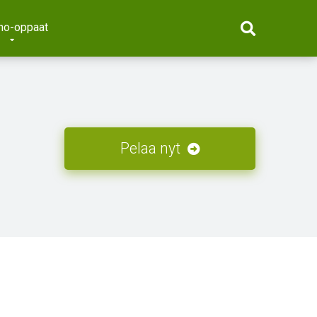
no-oppaat
Pelaa nyt