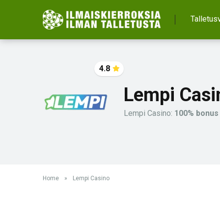
Talletus
4.8
Lempi Casi
Lempi Casino:
100% bonus a
Home
»
Lempi Casino