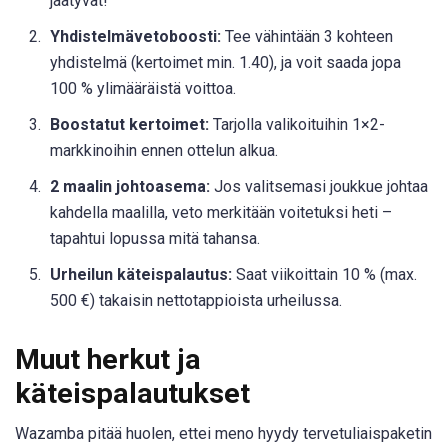
jäätyvät!
Yhdistelmävetoboosti:
Tee vähintään 3 kohteen
yhdistelmä (kertoimet min. 1.40), ja voit saada jopa
100 % ylimääräistä voittoa.
Boostatut kertoimet:
Tarjolla valikoituihin 1×2-
markkinoihin ennen ottelun alkua.
2 maalin johtoasema:
Jos valitsemasi joukkue johtaa
kahdella maalilla, veto merkitään voitetuksi heti –
tapahtui lopussa mitä tahansa.
Urheilun käteispalautus:
Saat viikoittain 10 % (max.
500 €) takaisin nettotappioista urheilussa.
Muut herkut ja
käteispalautukset
Wazamba pitää huolen, ettei meno hyydy tervetuliaispaketin