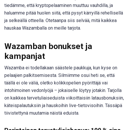
tiedämme, että kryptopelaaminen muuttuu vauhdilla, ja
haluamme pitää huolen siitä, että pysyt kärryillä rehellisellä
ja selkeällä otteella. Otetaanpa siis selvää, mitä kaikkea
hauskaa Wazamballa on meille tarjota.
Wazamban bonukset ja
kampanjat
Wazamba ei todellakaan säästele paukkuja, kun kyse on
pelaajien palkitsemisesta. Silmiimme osui heti se, että
täällä ei ole väliä, oletko kolikkopelien pyörittäjä vai
intohimoinen vedonlyöjä – jokaiselle löytyy jotakin. Tarjolla
on kaikkea tervetuliaiseduista viikoittaisiin latausbonuksiin,
käteispalautuksiin ja hauskoihin live-tietovisoihin. Tässäpä
tiivistettynä muutamia näistä eduista.