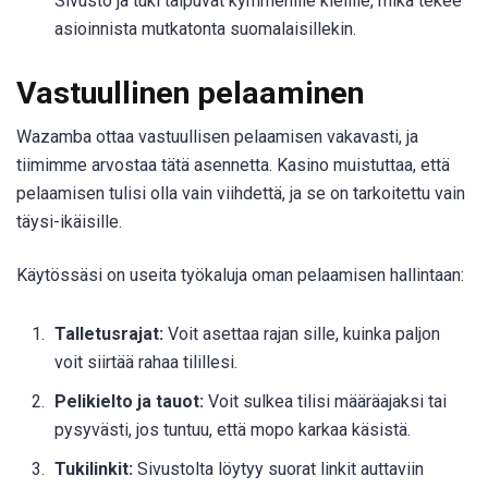
Sivusto ja tuki taipuvat kymmenille kielille, mikä tekee
asioinnista mutkatonta suomalaisillekin.
Vastuullinen pelaaminen
Wazamba ottaa vastuullisen pelaamisen vakavasti, ja
tiimimme arvostaa tätä asennetta. Kasino muistuttaa, että
pelaamisen tulisi olla vain viihdettä, ja se on tarkoitettu vain
täysi-ikäisille.
Käytössäsi on useita työkaluja oman pelaamisen hallintaan:
Talletusrajat:
Voit asettaa rajan sille, kuinka paljon
voit siirtää rahaa tilillesi.
Pelikielto ja tauot:
Voit sulkea tilisi määräajaksi tai
pysyvästi, jos tuntuu, että mopo karkaa käsistä.
Tukilinkit:
Sivustolta löytyy suorat linkit auttaviin