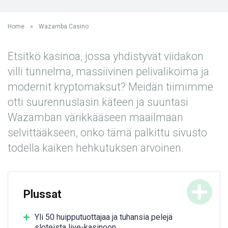
Home
»
Wazamba Casino
Etsitkö kasinoa, jossa yhdistyvät viidakon
villi tunnelma, massiivinen pelivalikoima ja
modernit kryptomaksut? Meidän tiimimme
otti suurennuslasin käteen ja suuntasi
Wazamban värikkääseen maailmaan
selvittääkseen, onko tämä palkittu sivusto
todella kaiken hehkutuksen arvoinen.
Plussat
Yli 50 huipputuottajaa ja tuhansia pelejä
sloteista live-kasinoon.