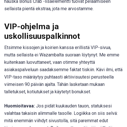
hauska Bonus Crab -lisäelementti tuovat pelaamiseen
sellaista pientä ekstraa, jota me arvostamme.
VIP-ohjelma ja
uskollisuuspalkinnot
Etsimme kissojen ja koirien kanssa erillistä VIP-sivua,
mutta sellaista ei Wazambalta suoraan löytynyt. Me emme
kuitenkaan luovuttaneet, vaan otimme yhteyttä
asiakaspalveluun saadaksemme faktat tiskiin. Kävi ilmi, että
VIP-taso määräytyy puhtaasti aktiivisuutesi perusteella
viimeisen 90 päivän ajalta. Tähän lasketaan mukaan
talletukset, kotiutukset ja käytetyt bonukset.
Huomioitavaa:
Jos pidät kuukauden tauon, statuksesi
valahtaa takaisin alimmalle tasolle. Logiikka on siis selvä:
mitä enemmän viihdyt sivustolla, sitä paremmat edut