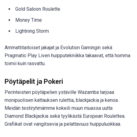
Gold Saloon Roulette
Money Time
Lightning Storm
Ammattitaitoiset jakajat ja Evolution Gamingin sekä
Pragmatic Play Liven huipputekniikka takaavat, että homma
toimii kuin rasvattu.
Pöytäpelit ja Pokeri
Perinteisten pöytäpelien ystäville Wazamba tarjoaa
monipuolisen kattauksen rulettia, blackjackia ja kenoa.
Meidän testiryhmämme kokeili muun muassa uutta
Diamond Blackjackia sekä tyylikästä European Roulettea.
Grafiikat ovat vangitsevia ja pelattavuus huippuluokkaa.