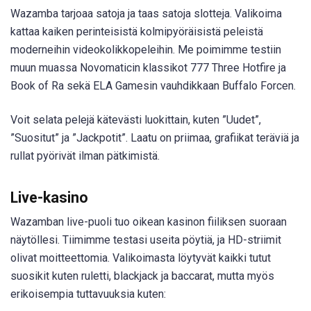
Wazamba tarjoaa satoja ja taas satoja slotteja. Valikoima
kattaa kaiken perinteisistä kolmipyöräisistä peleistä
moderneihin videokolikkopeleihin. Me poimimme testiin
muun muassa Novomaticin klassikot 777 Three Hotfire ja
Book of Ra sekä ELA Gamesin vauhdikkaan Buffalo Forcen.
Voit selata pelejä kätevästi luokittain, kuten ”Uudet”,
”Suositut” ja ”Jackpotit”. Laatu on priimaa, grafiikat teräviä ja
rullat pyörivät ilman pätkimistä.
Live-kasino
Wazamban live-puoli tuo oikean kasinon fiiliksen suoraan
näytöllesi. Tiimimme testasi useita pöytiä, ja HD-striimit
olivat moitteettomia. Valikoimasta löytyvät kaikki tutut
suosikit kuten ruletti, blackjack ja baccarat, mutta myös
erikoisempia tuttavuuksia kuten: