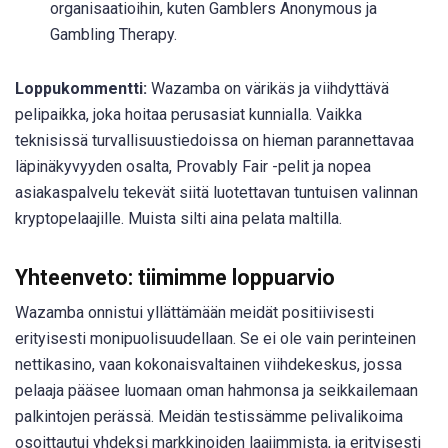
organisaatioihin, kuten Gamblers Anonymous ja
Gambling Therapy.
Loppukommentti:
Wazamba on värikäs ja viihdyttävä
pelipaikka, joka hoitaa perusasiat kunnialla. Vaikka
teknisissä turvallisuustiedoissa on hieman parannettavaa
läpinäkyvyyden osalta, Provably Fair -pelit ja nopea
asiakaspalvelu tekevät siitä luotettavan tuntuisen valinnan
kryptopelaajille. Muista silti aina pelata maltilla.
Yhteenveto: tiimimme loppuarvio
Wazamba onnistui yllättämään meidät positiivisesti
erityisesti monipuolisuudellaan. Se ei ole vain perinteinen
nettikasino, vaan kokonaisvaltainen viihdekeskus, jossa
pelaaja pääsee luomaan oman hahmonsa ja seikkailemaan
palkintojen perässä. Meidän testissämme pelivalikoima
osoittautui yhdeksi markkinoiden laajimmista, ja erityisesti