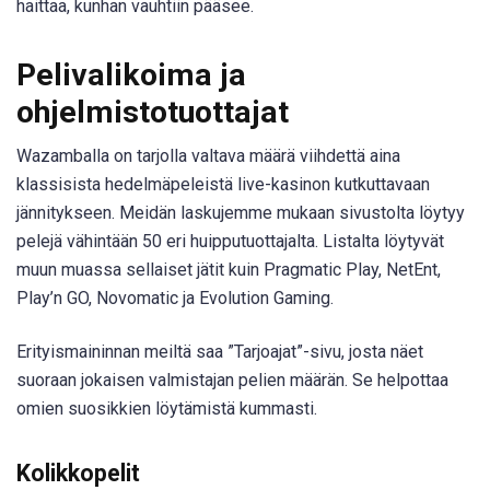
haittaa, kunhan vauhtiin pääsee.
Pelivalikoima ja
ohjelmistotuottajat
Wazamballa on tarjolla valtava määrä viihdettä aina
klassisista hedelmäpeleistä live-kasinon kutkuttavaan
jännitykseen. Meidän laskujemme mukaan sivustolta löytyy
pelejä vähintään 50 eri huipputuottajalta. Listalta löytyvät
muun muassa sellaiset jätit kuin Pragmatic Play, NetEnt,
Play’n GO, Novomatic ja Evolution Gaming.
Erityismaininnan meiltä saa ”Tarjoajat”-sivu, josta näet
suoraan jokaisen valmistajan pelien määrän. Se helpottaa
omien suosikkien löytämistä kummasti.
Kolikkopelit