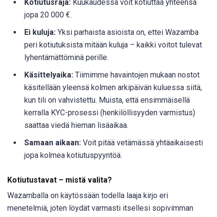
Kotiutusraja:
Kuukaudessa voit kotiuttaa yhteensä
jopa 20 000 €.
Ei kuluja:
Yksi parhaista asioista on, ettei Wazamba
peri kotiutuksista mitään kuluja – kaikki voitot tulevat
lyhentämättöminä perille.
Käsittelyaika:
Tiimimme havaintojen mukaan nostot
käsitellään yleensä kolmen arkipäivän kuluessa siitä,
kun tili on vahvistettu. Muista, että ensimmäisellä
kerralla KYC-prosessi (henkilöllisyyden varmistus)
saattaa viedä hieman lisäaikaa.
Samaan aikaan:
Voit pitää vetämässä yhtäaikaisesti
jopa kolmea kotiutuspyyntöä.
Kotiutustavat – mistä valita?
Wazamballa on käytössään todella laaja kirjo eri
menetelmiä, joten löydät varmasti itsellesi sopivimman