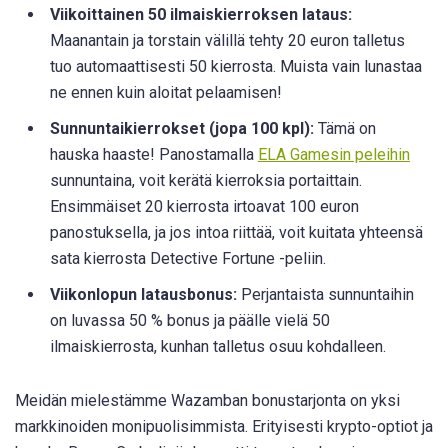
Viikoittainen 50 ilmaiskierroksen lataus:
Maanantain ja torstain välillä tehty 20 euron talletus
tuo automaattisesti 50 kierrosta. Muista vain lunastaa
ne ennen kuin aloitat pelaamisen!
Sunnuntaikierrokset (jopa 100 kpl):
Tämä on
hauska haaste! Panostamalla
ELA Gamesin peleihin
sunnuntaina, voit kerätä kierroksia portaittain.
Ensimmäiset 20 kierrosta irtoavat 100 euron
panostuksella, ja jos intoa riittää, voit kuitata yhteensä
sata kierrosta Detective Fortune -peliin.
Viikonlopun latausbonus:
Perjantaista sunnuntaihin
on luvassa 50 % bonus ja päälle vielä 50
ilmaiskierrosta, kunhan talletus osuu kohdalleen.
Meidän mielestämme Wazamban bonustarjonta on yksi
markkinoiden monipuolisimmista. Erityisesti krypto-optiot ja