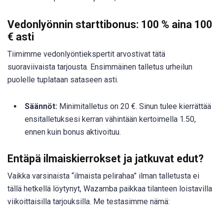
Vedonlyönnin starttibonus: 100 % aina 100
€ asti
Tiimimme vedonlyöntiekspertit arvostivat tätä
suoraviivaista tarjousta. Ensimmäinen talletus urheilun
puolelle tuplataan sataseen asti.
Säännöt:
Minimitalletus on 20 €. Sinun tulee kierrättää
ensitalletuksesi kerran vähintään kertoimella 1.50,
ennen kuin bonus aktivoituu.
Entäpä ilmaiskierrokset ja jatkuvat edut?
Vaikka varsinaista “ilmaista pelirahaa” ilman talletusta ei
tällä hetkellä löytynyt, Wazamba paikkaa tilanteen loistavilla
viikoittaisilla tarjouksilla. Me testasimme nämä: