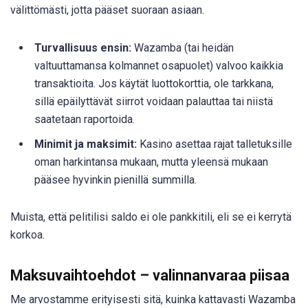
välittömästi, jotta pääset suoraan asiaan.
Turvallisuus ensin:
Wazamba (tai heidän
valtuuttamansa kolmannet osapuolet) valvoo kaikkia
transaktioita. Jos käytät luottokorttia, ole tarkkana,
sillä epäilyttävät siirrot voidaan palauttaa tai niistä
saatetaan raportoida.
Minimit ja maksimit:
Kasino asettaa rajat talletuksille
oman harkintansa mukaan, mutta yleensä mukaan
pääsee hyvinkin pienillä summilla.
Muista, että pelitilisi saldo ei ole pankkitili, eli se ei kerrytä
korkoa.
Maksuvaihtoehdot – valinnanvaraa piisaa
Me arvostamme erityisesti sitä, kuinka kattavasti Wazamba