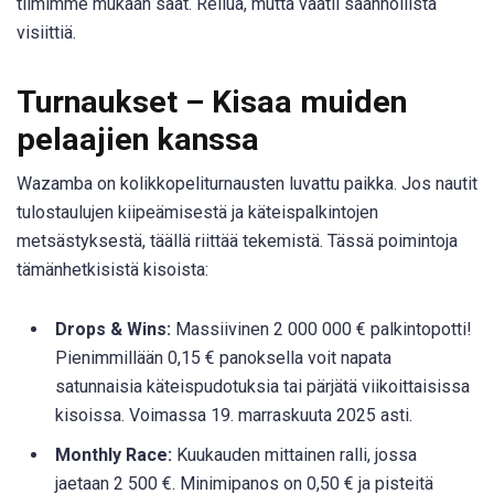
tiimimme mukaan saat. Reilua, mutta vaatii säännöllistä
visiittiä.
Turnaukset – Kisaa muiden
pelaajien kanssa
Wazamba on kolikkopeliturnausten luvattu paikka. Jos nautit
tulostaulujen kiipeämisestä ja käteispalkintojen
metsästyksestä, täällä riittää tekemistä. Tässä poimintoja
tämänhetkisistä kisoista:
Drops & Wins:
Massiivinen 2 000 000 € palkintopotti!
Pienimmillään 0,15 € panoksella voit napata
satunnaisia käteispudotuksia tai pärjätä viikoittaisissa
kisoissa. Voimassa 19. marraskuuta 2025 asti.
Monthly Race:
Kuukauden mittainen ralli, jossa
jaetaan 2 500 €. Minimipanos on 0,50 € ja pisteitä