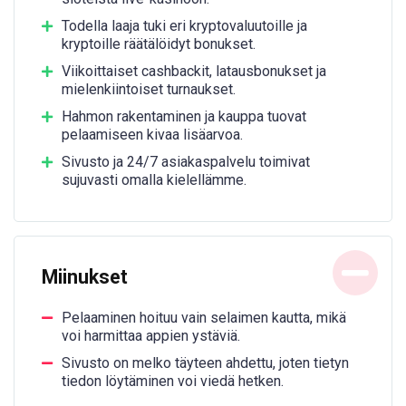
Todella laaja tuki eri kryptovaluutoille ja
kryptoille räätälöidyt bonukset.
Viikoittaiset cashbackit, latausbonukset ja
mielenkiintoiset turnaukset.
Hahmon rakentaminen ja kauppa tuovat
pelaamiseen kivaa lisäarvoa.
Sivusto ja 24/7 asiakaspalvelu toimivat
sujuvasti omalla kielellämme.
Miinukset
Pelaaminen hoituu vain selaimen kautta, mikä
voi harmittaa appien ystäviä.
Sivusto on melko täyteen ahdettu, joten tietyn
tiedon löytäminen voi viedä hetken.