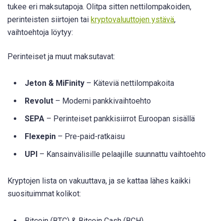
tukee eri maksutapoja. Olitpa sitten nettilompakoiden,
perinteisten siirtojen tai
kryptovaluuttojen ystävä
,
vaihtoehtoja löytyy:
Perinteiset ja muut maksutavat:
Jeton & MiFinity
– Käteviä nettilompakoita
Revolut
– Moderni pankkivaihtoehto
SEPA
– Perinteiset pankkisiirrot Euroopan sisällä
Flexepin
– Pre-paid-ratkaisu
UPI
– Kansainvälisille pelaajille suunnattu vaihtoehto
Kryptojen lista on vakuuttava, ja se kattaa lähes kaikki
suosituimmat kolikot:
Bitcoin (BTC) & Bitcoin Cash (BCH)