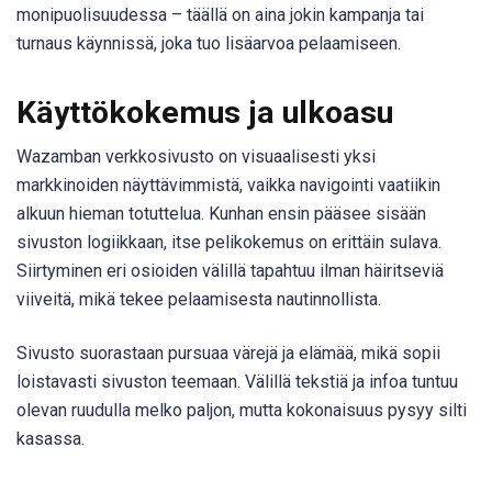
monipuolisuudessa – täällä on aina jokin kampanja tai
turnaus käynnissä, joka tuo lisäarvoa pelaamiseen.
Käyttökokemus ja ulkoasu
Wazamban verkkosivusto on visuaalisesti yksi
markkinoiden näyttävimmistä, vaikka navigointi vaatiikin
alkuun hieman totuttelua. Kunhan ensin pääsee sisään
sivuston logiikkaan, itse pelikokemus on erittäin sulava.
Siirtyminen eri osioiden välillä tapahtuu ilman häiritseviä
viiveitä, mikä tekee pelaamisesta nautinnollista.
Sivusto suorastaan pursuaa värejä ja elämää, mikä sopii
loistavasti sivuston teemaan. Välillä tekstiä ja infoa tuntuu
olevan ruudulla melko paljon, mutta kokonaisuus pysyy silti
kasassa.