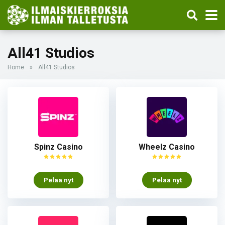
All41 Studios
Home
»
All41 Studios
Spinz Casino
Wheelz Casino
Pelaa nyt
Pelaa nyt