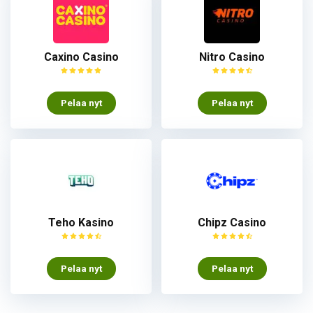
Caxino Casino
Nitro Casino
Pelaa nyt
Pelaa nyt
Teho Kasino
Chipz Casino
Pelaa nyt
Pelaa nyt