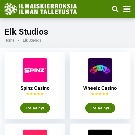
Elk Studios
Home
»
Elk Studios
Spinz Casino
Wheelz Casino
Pelaa nyt
Pelaa nyt