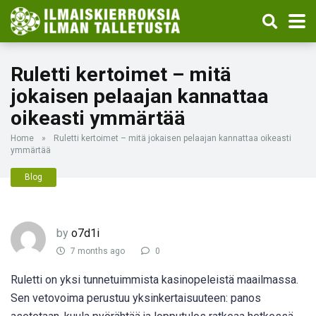
Ruletti kertoimet – mitä
jokaisen pelaajan kannattaa
oikeasti ymmärtää
Home
»
Ruletti kertoimet – mitä jokaisen pelaajan kannattaa oikeasti
ymmärtää
Blog
by
o7d1i
7 months ago
0
Ruletti on yksi tunnetuimmista kasinopeleistä maailmassa.
Sen vetovoima perustuu yksinkertaisuuteen: panos