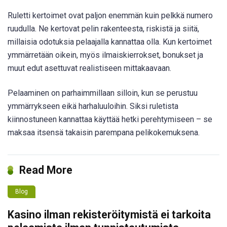
Ruletti kertoimet ovat paljon enemmän kuin pelkkä numero
ruudulla. Ne kertovat pelin rakenteesta, riskistä ja siitä,
millaisia odotuksia pelaajalla kannattaa olla. Kun kertoimet
ymmärretään oikein, myös ilmaiskierrokset, bonukset ja
muut edut asettuvat realistiseen mittakaavaan.
Pelaaminen on parhaimmillaan silloin, kun se perustuu
ymmärrykseen eikä harhaluuloihin. Siksi ruletista
kiinnostuneen kannattaa käyttää hetki perehtymiseen – se
maksaa itsensä takaisin parempana pelikokemuksena.
Read More
Blog
Kasino ilman rekisteröitymistä ei tarkoita