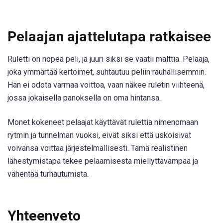
Pelaajan ajattelutapa ratkaisee
Ruletti on nopea peli, ja juuri siksi se vaatii malttia. Pelaaja,
joka ymmärtää kertoimet, suhtautuu peliin rauhallisemmin.
Hän ei odota varmaa voittoa, vaan näkee ruletin viihteenä,
jossa jokaisella panoksella on oma hintansa.
Monet kokeneet pelaajat käyttävät rulettia nimenomaan
rytmin ja tunnelman vuoksi, eivät siksi että uskoisivat
voivansa voittaa järjestelmällisesti. Tämä realistinen
lähestymistapa tekee pelaamisesta miellyttävämpää ja
vähentää turhautumista.
Yhteenveto