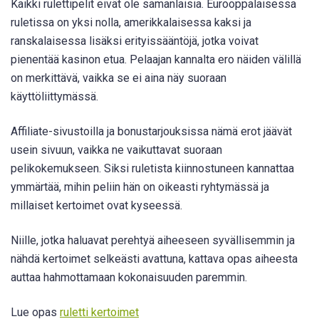
Kaikki rulettipelit eivät ole samanlaisia. Eurooppalaisessa
ruletissa on yksi nolla, amerikkalaisessa kaksi ja
ranskalaisessa lisäksi erityissääntöjä, jotka voivat
pienentää kasinon etua. Pelaajan kannalta ero näiden välillä
on merkittävä, vaikka se ei aina näy suoraan
käyttöliittymässä.
Affiliate-sivustoilla ja bonustarjouksissa nämä erot jäävät
usein sivuun, vaikka ne vaikuttavat suoraan
pelikokemukseen. Siksi ruletista kiinnostuneen kannattaa
ymmärtää, mihin peliin hän on oikeasti ryhtymässä ja
millaiset kertoimet ovat kyseessä.
Niille, jotka haluavat perehtyä aiheeseen syvällisemmin ja
nähdä kertoimet selkeästi avattuna, kattava opas aiheesta
auttaa hahmottamaan kokonaisuuden paremmin.
Lue opas
ruletti kertoimet